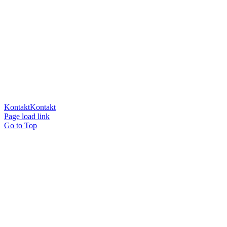
Skal du have billeder af din Retriever eller har du brug for lidt hjælp
til din træning, så kontakt mig!
Kontakt
Kontakt
Page load link
Go to Top