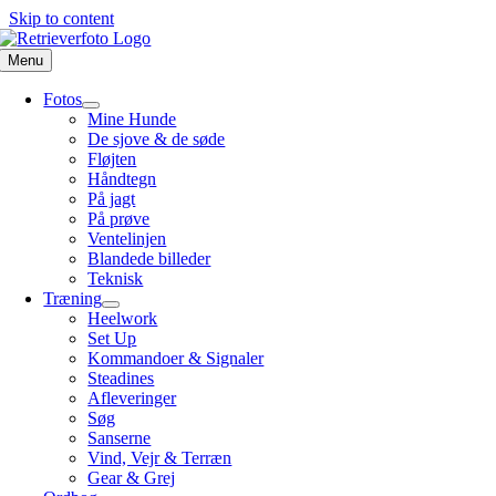
Skip to content
Menu
Fotos
Mine Hunde
De sjove & de søde
Fløjten
Håndtegn
På jagt
På prøve
Ventelinjen
Blandede billeder
Teknisk
Træning
Heelwork
Set Up
Kommandoer & Signaler
Steadines
Afleveringer
Søg
Sanserne
Vind, Vejr & Terræn
Gear & Grej