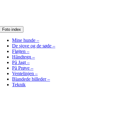
Foto index
Mine hunde –
De sjove og de søde –
Fløjten –
Håndtegn –
På Jagt –
På Prøve –
Ventelinjen –
Blandede billeder –
Teknik