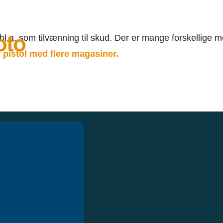
F
 bl.a. som tilvænning til skud. Der er mange forskellige m
 pistol med flere magasiner
.