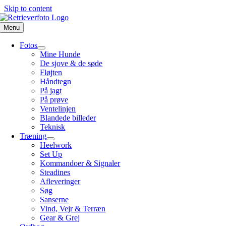
Skip to content
Menu
Fotos
Mine Hunde
De sjove & de søde
Fløjten
Håndtegn
På jagt
På prøve
Ventelinjen
Blandede billeder
Teknisk
Træning
Heelwork
Set Up
Kommandoer & Signaler
Steadines
Afleveringer
Søg
Sanserne
Vind, Vejr & Terræn
Gear & Grej