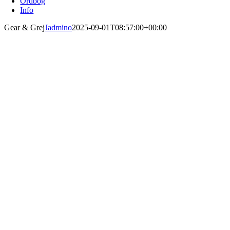
Ordbog
Info
Gear & Grej
Jadmino
2025-09-01T08:57:00+00:00
Skal du have billeder af din Retriever eller har du brug for lidt hjælp