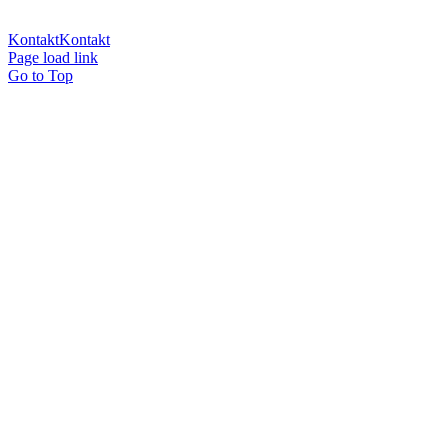
til din træning, så kontakt mig!
Kontakt
Kontakt
Page load link
Go to Top