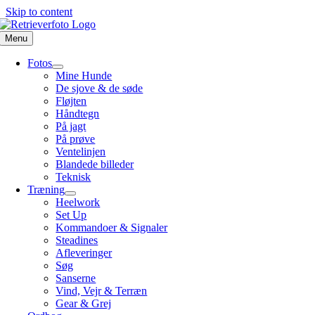
Skip to content
Menu
Fotos
Mine Hunde
De sjove & de søde
Fløjten
Håndtegn
På jagt
På prøve
Ventelinjen
Blandede billeder
Teknisk
Træning
Heelwork
Set Up
Kommandoer & Signaler
Steadines
Afleveringer
Søg
Sanserne
Vind, Vejr & Terræn
Gear & Grej