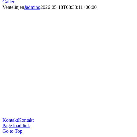
Galleri
Ventelinjen
Jadmino
2026-05-18T08:33:11+00:00
Skal du have billeder af din Retriever eller har du brug for lidt hjælp
til din træning, så kontakt mig!
Kontakt
Kontakt
Page load link
Go to Top