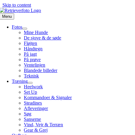
Skip to content
Menu
Fotos
Mine Hunde
De sjove & de søde
Fløjten
Håndtegn
På jagt
På prøve
Ventelinjen
Blandede billeder
Teknisk
Træning
Heelwork
Set Up
Kommandoer & Signaler
Steadines
Afleveringer
Søg
Sanserne
Vind, Vejr & Terræn
Gear & Grej