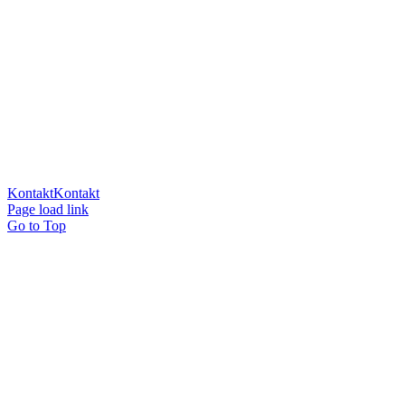
Skal du have billeder af din Retriever eller har du brug for lidt hjælp
til din træning, så kontakt mig!
Kontakt
Kontakt
Page load link
Go to Top