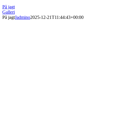
På jagt
Galleri
På jagt
Jadmino
2025-12-21T11:44:43+00:00