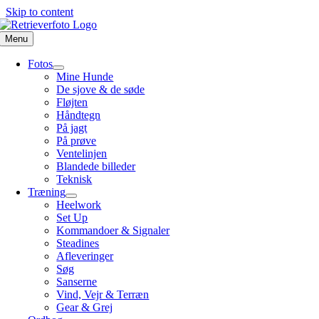
Skip to content
Menu
Fotos
Mine Hunde
De sjove & de søde
Fløjten
Håndtegn
På jagt
På prøve
Ventelinjen
Blandede billeder
Teknisk
Træning
Heelwork
Set Up
Kommandoer & Signaler
Steadines
Afleveringer
Søg
Sanserne
Vind, Vejr & Terræn
Gear & Grej